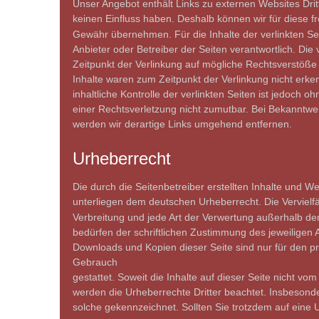
Unser Angebot enthält Links zu externen Websites Dritte
keinen Einfluss haben. Deshalb können wir für diese f
Gewähr übernehmen. Für die Inhalte der verlinkten Seite
Anbieter oder Betreiber der Seiten verantwortlich. Die
Zeitpunkt der Verlinkung auf mögliche Rechtsverstöße 
Inhalte waren zum Zeitpunkt der Verlinkung nicht erk
inhaltliche Kontrolle der verlinkten Seiten ist jedoch o
einer Rechtsverletzung nicht zumutbar. Bei Bekanntw
werden wir derartige Links umgehend entfernen. 
Urheberrecht 
Die durch die Seitenbetreiber erstellten Inhalte und We
unterliegen dem deutschen Urheberrecht. Die Vervielfä
Verbreitung und jede Art der Verwertung außerhalb d
bedürfen der schriftlichen Zustimmung des jeweiligen Au
Downloads und Kopien dieser Seite sind nur für den pr
Gebrauch
gestattet. Soweit die Inhalte auf dieser Seite nicht vom 
werden die Urheberrechte Dritter beachtet. Insbesonder
solche gekennzeichnet. Sollten Sie trotzdem auf eine 