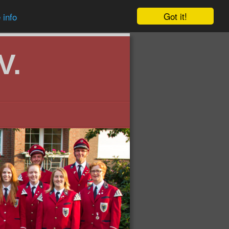
Got it!
 info
V.